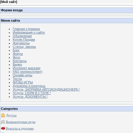
[
Мой сайт
]
Форма входа
Меню сайта
Главная страница
Информация о сайте
Объявления
Куплю Продам
Документы
Статьи, законы
Блог
Форум
Фото
Контакты
Видео
Интернет-магазин
FAQ (вопрос/ответ)
Онлайн игры
Тесты
ФЛЭШ-ИГРЫ
Аукционы и конкурсы
Услуга- ЗАПРАВКА АВТОКОНДИЦИОНЕРА !
Услуга- СЕЙФ В СТЕНЕ !
Услуга- ДОКУМЕНТЫ !
Categories
Другое
Компьютерные игры
Красота и здоровье