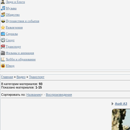
Люди и блоги
Музыка
Общество
Путешествия и события
Развлечения
Сериалы
Спорт
Транспорт
Фильмы и анимация
Хобби и образование
Юмор
Главная
»
Видео
»
Транспорт
В категории материалов
:
93
Показано материалов
:
1-15
Сортировать по
:
Названию
↑
·
Воспроизведения
Audi A3