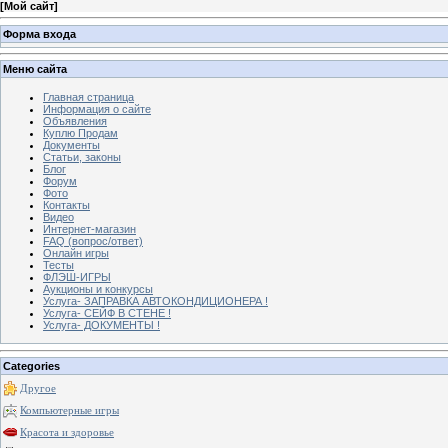
[
Мой сайт
]
Форма входа
Меню сайта
Главная страница
Информация о сайте
Объявления
Куплю Продам
Документы
Статьи, законы
Блог
Форум
Фото
Контакты
Видео
Интернет-магазин
FAQ (вопрос/ответ)
Онлайн игры
Тесты
ФЛЭШ-ИГРЫ
Аукционы и конкурсы
Услуга- ЗАПРАВКА АВТОКОНДИЦИОНЕРА !
Услуга- СЕЙФ В СТЕНЕ !
Услуга- ДОКУМЕНТЫ !
Categories
Другое
Компьютерные игры
Красота и здоровье