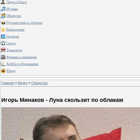
Люди и блоги
Музыка
Общество
Путешествия и события
Развлечения
Сериалы
Спорт
Транспорт
Фильмы и анимация
Хобби и образование
Юмор
Главная
»
Видео
»
Общество
Игорь Минаков - Луна скользит по облакам