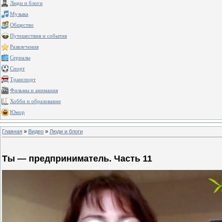
Люди и блоги
Музыка
Общество
Путешествия и события
Развлечения
Сериалы
Спорт
Транспорт
Фильмы и анимация
Хобби и образование
Юмор
Главная
»
Видео
»
Люди и блоги
Ты — предприниматель. Часть 11