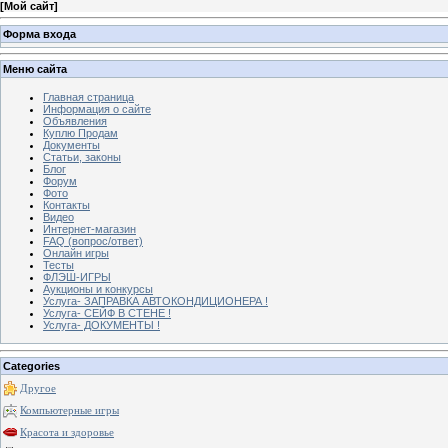
[
Мой сайт
]
Форма входа
Меню сайта
Главная страница
Информация о сайте
Объявления
Куплю Продам
Документы
Статьи, законы
Блог
Форум
Фото
Контакты
Видео
Интернет-магазин
FAQ (вопрос/ответ)
Онлайн игры
Тесты
ФЛЭШ-ИГРЫ
Аукционы и конкурсы
Услуга- ЗАПРАВКА АВТОКОНДИЦИОНЕРА !
Услуга- СЕЙФ В СТЕНЕ !
Услуга- ДОКУМЕНТЫ !
Categories
Другое
Компьютерные игры
Красота и здоровье