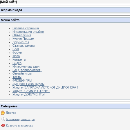
[
Мой сайт
]
Форма входа
Меню сайта
Главная страница
Информация о сайте
Объявления
Куплю Продам
Документы
Статьи, законы
Блог
Форум
Фото
Контакты
Видео
Интернет-магазин
FAQ (вопрос/ответ)
Онлайн игры
Тесты
ФЛЭШ-ИГРЫ
Аукционы и конкурсы
Услуга- ЗАПРАВКА АВТОКОНДИЦИОНЕРА !
Услуга- СЕЙФ В СТЕНЕ !
Услуга- ДОКУМЕНТЫ !
Categories
Другое
Компьютерные игры
Красота и здоровье