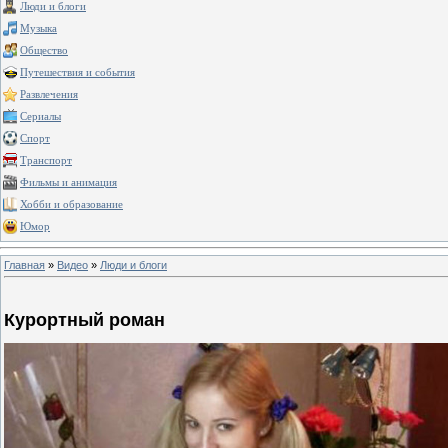
Люди и блоги
Музыка
Общество
Путешествия и события
Развлечения
Сериалы
Спорт
Транспорт
Фильмы и анимация
Хобби и образование
Юмор
Главная
»
Видео
»
Люди и блоги
Курортный роман