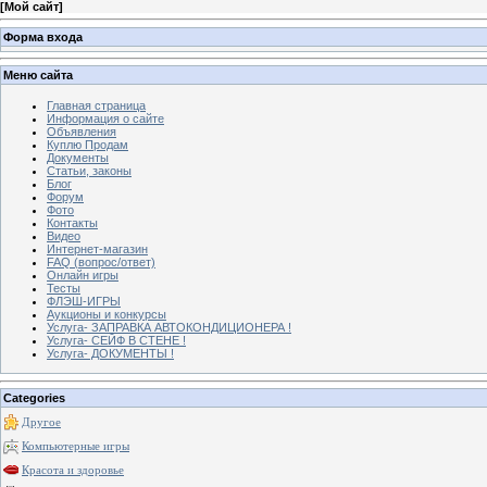
[
Мой сайт
]
Форма входа
Меню сайта
Главная страница
Информация о сайте
Объявления
Куплю Продам
Документы
Статьи, законы
Блог
Форум
Фото
Контакты
Видео
Интернет-магазин
FAQ (вопрос/ответ)
Онлайн игры
Тесты
ФЛЭШ-ИГРЫ
Аукционы и конкурсы
Услуга- ЗАПРАВКА АВТОКОНДИЦИОНЕРА !
Услуга- СЕЙФ В СТЕНЕ !
Услуга- ДОКУМЕНТЫ !
Categories
Другое
Компьютерные игры
Красота и здоровье