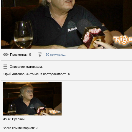
Просмотры
: 0
30 секунд о...
Описание материала
:
Юрий Антонов: «Это меня настораживает...»
Язык
: Русский
Всего комментариев
:
0