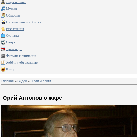
Люди и блоги
Музыка
Общество
Путешествия и события
Развлечения
Сериалы
Спорт
Транспорт
Фильмы и анимация
Хобби и образование
Юмор
Главная
»
Видео
»
Люди и блоги
Юрий Антонов о жаре