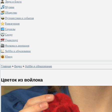
Люди и блоги
Музыка
Общество
Путешествия и события
Развлечения
Сериалы
Спорт
Транспорт
Фильмы и анимация
Хобби и образование
Юмор
Главная
»
Видео
»
Хобби и образование
Цветок из войлока