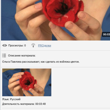
00:03
Просмотры
: 0
PROделки
Описание материала
:
Ольга Павлова рассказывает, как сделать из войлока цветок.
Язык
: Русский
Длительность материала
: 00:03:48