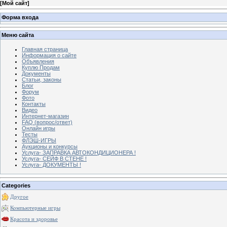
[
Мой сайт
]
Форма входа
Меню сайта
Главная страница
Информация о сайте
Объявления
Куплю Продам
Документы
Статьи, законы
Блог
Форум
Фото
Контакты
Видео
Интернет-магазин
FAQ (вопрос/ответ)
Онлайн игры
Тесты
ФЛЭШ-ИГРЫ
Аукционы и конкурсы
Услуга- ЗАПРАВКА АВТОКОНДИЦИОНЕРА !
Услуга- СЕЙФ В СТЕНЕ !
Услуга- ДОКУМЕНТЫ !
Categories
Другое
Компьютерные игры
Красота и здоровье