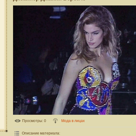
Просмотры
: 0
Мода в лицах
Описание материала
: