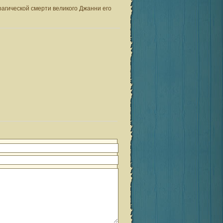
рагической смерти великого Джанни его