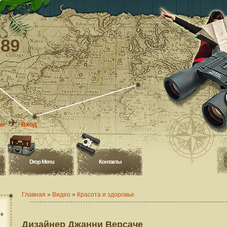
-89
ия
Вход
Drop Menu
Контакты
Главная
»
Видео
»
Красота и здоровье
Дизайнер Джанни Версаче