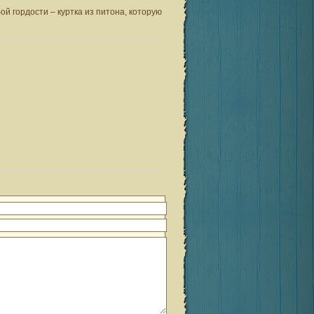
й гордости – куртка из питона, которую