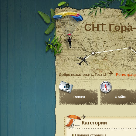
СНТ Гора
Добро пожаловать
, Гость!
Регистрац
Главная
O сайте
Категории
Главная страница