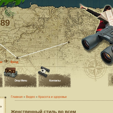
-89
ия
Вход
Drop Menu
Контакты
Главная
»
Видео
»
Красота и здоровье
Женственный стиль во всем