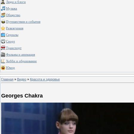
Люди и блоги
Музыка
Общество
Путешествия и события
Развлечения
Сериалы
Спорт
Транспорт
Фильмы и анимация
Хобби и образование
Юмор
Главная
»
Видео
»
Красота и здоровье
Georges Chakra