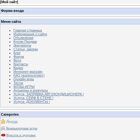
[
Мой сайт
]
Форма входа
Меню сайта
Главная страница
Информация о сайте
Объявления
Куплю Продам
Документы
Статьи, законы
Блог
Форум
Фото
Контакты
Видео
Интернет-магазин
FAQ (вопрос/ответ)
Онлайн игры
Тесты
ФЛЭШ-ИГРЫ
Аукционы и конкурсы
Услуга- ЗАПРАВКА АВТОКОНДИЦИОНЕРА !
Услуга- СЕЙФ В СТЕНЕ !
Услуга- ДОКУМЕНТЫ !
Categories
Другое
Компьютерные игры
Красота и здоровье