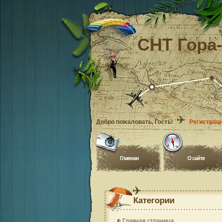
СНТ Гора
Добро пожаловать
, Гость!
Регистрац
Главная
O сайте
Категории
Главная страница