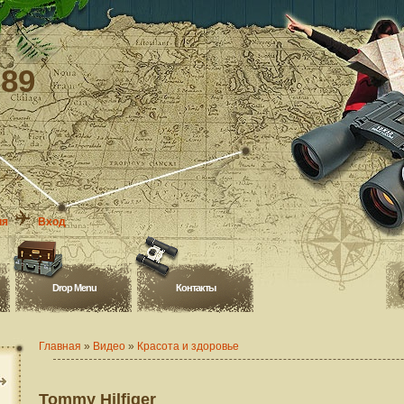
-89
ия
Вход
Drop Menu
Контакты
Главная
»
Видео
»
Красота и здоровье
Tommy Hilfiger