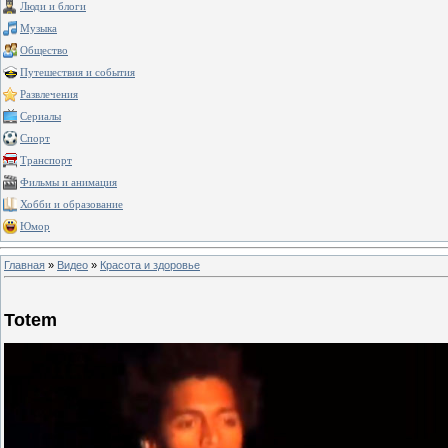
Люди и блоги
Музыка
Общество
Путешествия и события
Развлечения
Сериалы
Спорт
Транспорт
Фильмы и анимация
Хобби и образование
Юмор
Главная
»
Видео
»
Красота и здоровье
Totem