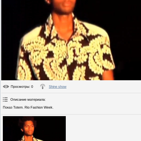
Просмотры
: 0
Shine show
Описание материала
:
Показ Totem. Rio Fashion Week.