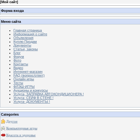
[
Мой сайт
]
Форма входа
Меню сайта
Главная страница
Информация о сайте
Объявления
Куплю Продам
Документы
Статьи, законы
Блог
Форум
Фото
Контакты
Видео
Интернет-магазин
FAQ (вопрос/ответ)
Онлайн игры
Тесты
ФЛЭШ-ИГРЫ
Аукционы и конкурсы
Услуга- ЗАПРАВКА АВТОКОНДИЦИОНЕРА !
Услуга- СЕЙФ В СТЕНЕ !
Услуга- ДОКУМЕНТЫ !
Categories
Другое
Компьютерные игры
Красота и здоровье