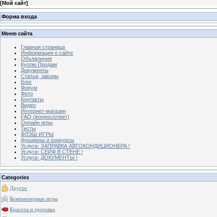
[
Мой сайт
]
Форма входа
Меню сайта
Главная страница
Информация о сайте
Объявления
Куплю Продам
Документы
Статьи, законы
Блог
Форум
Фото
Контакты
Видео
Интернет-магазин
FAQ (вопрос/ответ)
Онлайн игры
Тесты
ФЛЭШ-ИГРЫ
Аукционы и конкурсы
Услуга- ЗАПРАВКА АВТОКОНДИЦИОНЕРА !
Услуга- СЕЙФ В СТЕНЕ !
Услуга- ДОКУМЕНТЫ !
Categories
Другое
Компьютерные игры
Красота и здоровье