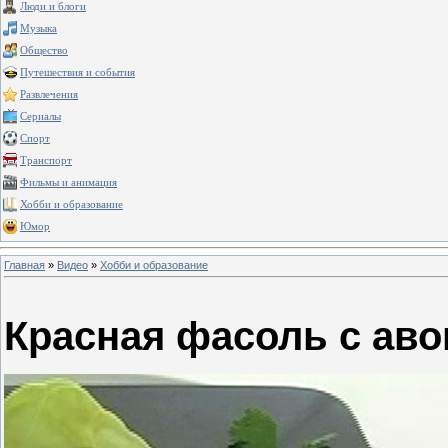
Люди и блоги
Музыка
Общество
Путешествия и события
Развлечения
Сериалы
Спорт
Транспорт
Фильмы и анимация
Хобби и образование
Юмор
Главная
»
Видео
»
Хобби и образование
Красная фасоль с ав