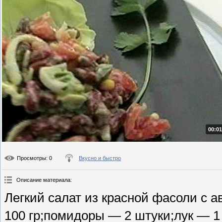
00:01
Просмотры
: 0
Вкусно и быстро
Описание материала
:
Легкий салат из красной фасоли с 
100 гр;помидоры — 2 штуки;лук — 1