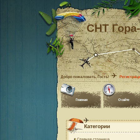
СНТ Гора
Добро пожаловать
, Гость!
Регистрац
Главная
O сайте
Категории
Главная страница