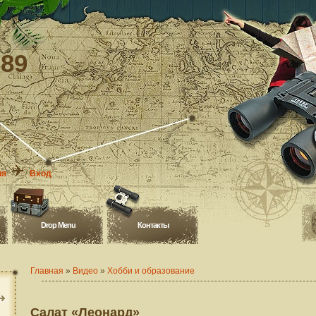
-89
ия
Вход
Drop Menu
Контакты
Главная
»
Видео
»
Хобби и образование
Салат «Леонард»