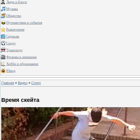
Люди и блоги
Музыка
Общество
Путешествия и события
Развлечения
Сериалы
Спорт
Транспорт
Фильмы и анимация
Хобби и образование
Юмор
Главная
»
Видео
»
Спорт
Время скейта