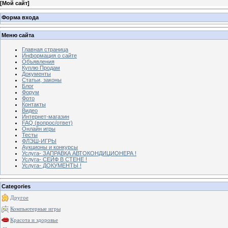
[
Мой сайт
]
Форма входа
Меню сайта
Главная страница
Информация о сайте
Объявления
Куплю Продам
Документы
Статьи, законы
Блог
Форум
Фото
Контакты
Видео
Интернет-магазин
FAQ (вопрос/ответ)
Онлайн игры
Тесты
ФЛЭШ-ИГРЫ
Аукционы и конкурсы
Услуга- ЗАПРАВКА АВТОКОНДИЦИОНЕРА !
Услуга- СЕЙФ В СТЕНЕ !
Услуга- ДОКУМЕНТЫ !
Categories
Другое
Компьютерные игры
Красота и здоровье