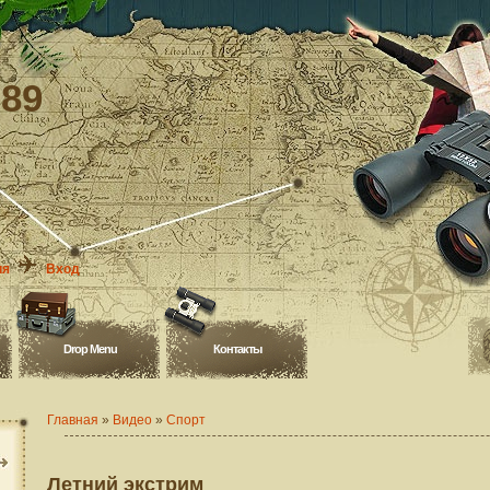
-89
ия
Вход
Drop Menu
Контакты
Главная
»
Видео
»
Спорт
Летний экстрим