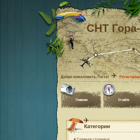
СНТ Гора
Добро пожаловать
, Гость!
Регистрац
Главная
O сайте
Категории
Главная страница