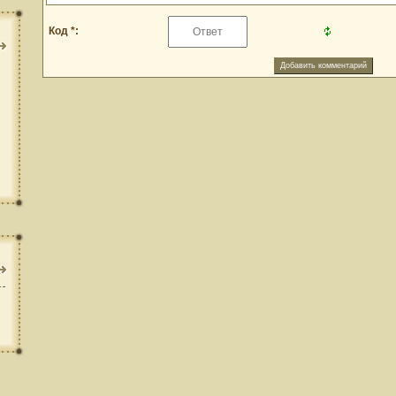
Код *: