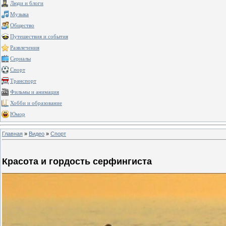
Люди и блоги
Музыка
Общество
Путешествия и события
Развлечения
Сериалы
Спорт
Транспорт
Фильмы и анимация
Хобби и образование
Юмор
Главная
»
Видео
»
Спорт
Красота и гордость серфингиста