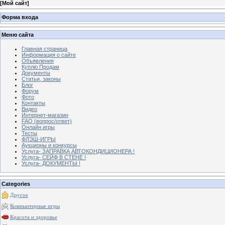
[
Мой сайт
]
Форма входа
Меню сайта
Главная страница
Информация о сайте
Объявления
Куплю Продам
Документы
Статьи, законы
Блог
Форум
Фото
Контакты
Видео
Интернет-магазин
FAQ (вопрос/ответ)
Онлайн игры
Тесты
ФЛЭШ-ИГРЫ
Аукционы и конкурсы
Услуга- ЗАПРАВКА АВТОКОНДИЦИОНЕРА !
Услуга- СЕЙФ В СТЕНЕ !
Услуга- ДОКУМЕНТЫ !
Categories
Другое
Компьютерные игры
Красота и здоровье