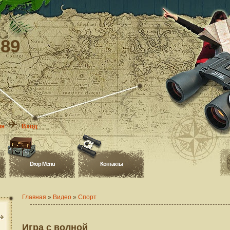
-89
ия
Вход
Drop Menu
Контакты
Главная
»
Видео
»
Спорт
Игра с волной