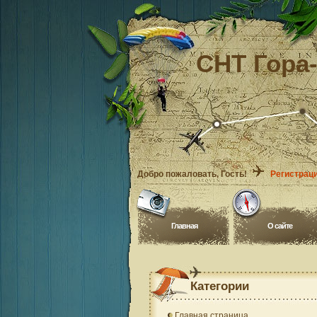
СНТ Гора
Добро пожаловать
, Гость!
Регистрац
Главная
O сайте
Категории
Главная страница