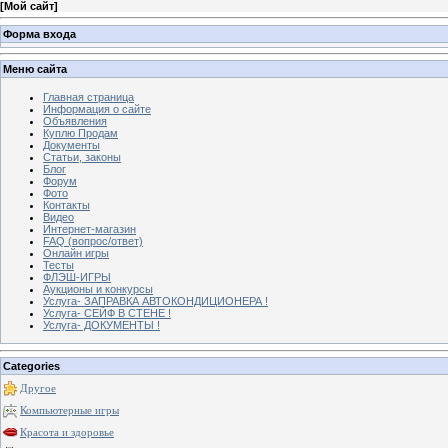
[
Мой сайт
]
Форма входа
Меню сайта
Главная страница
Информация о сайте
Объявления
Куплю Продам
Документы
Статьи, законы
Блог
Форум
Фото
Контакты
Видео
Интернет-магазин
FAQ (вопрос/ответ)
Онлайн игры
Тесты
ФЛЭШ-ИГРЫ
Аукционы и конкурсы
Услуга- ЗАПРАВКА АВТОКОНДИЦИОНЕРА !
Услуга- СЕЙФ В СТЕНЕ !
Услуга- ДОКУМЕНТЫ !
Categories
Другое
Компьютерные игры
Красота и здоровье