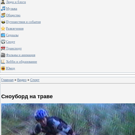
Люди и блоги
Музыка
Общество
Путешествия и события
Развлечения
Сериалы
Спорт
Транспорт
Фильмы и анимация
Хобби и образование
Юмор
Главная
»
Видео
»
Спорт
Сноуборд на траве