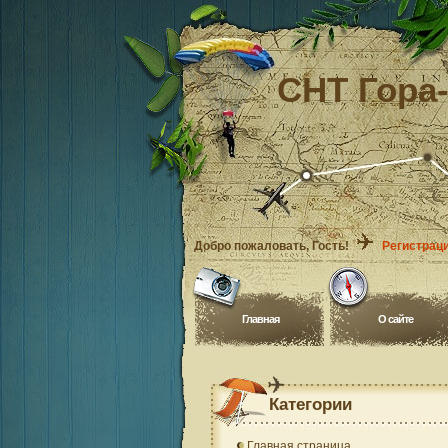
СНТ Гора
Добро пожаловать
, Гость!
Регистрац
Главная
O сайте
Категории
Главная страница