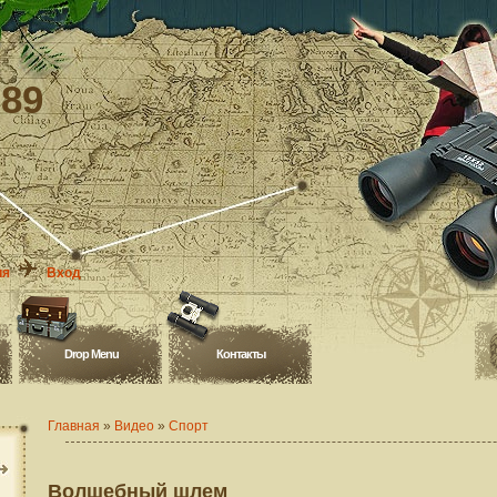
-89
ия
Вход
Drop Menu
Контакты
Главная
»
Видео
»
Спорт
Волшебный шлем