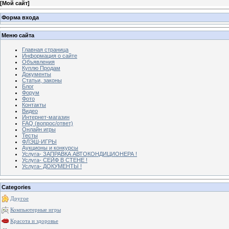
[
Мой сайт
]
Форма входа
Меню сайта
Главная страница
Информация о сайте
Объявления
Куплю Продам
Документы
Статьи, законы
Блог
Форум
Фото
Контакты
Видео
Интернет-магазин
FAQ (вопрос/ответ)
Онлайн игры
Тесты
ФЛЭШ-ИГРЫ
Аукционы и конкурсы
Услуга- ЗАПРАВКА АВТОКОНДИЦИОНЕРА !
Услуга- СЕЙФ В СТЕНЕ !
Услуга- ДОКУМЕНТЫ !
Categories
Другое
Компьютерные игры
Красота и здоровье