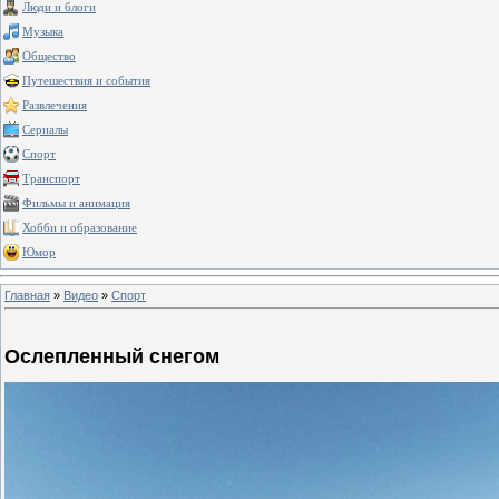
Люди и блоги
Музыка
Общество
Путешествия и события
Развлечения
Сериалы
Спорт
Транспорт
Фильмы и анимация
Хобби и образование
Юмор
Главная
»
Видео
»
Спорт
Ослепленный снегом