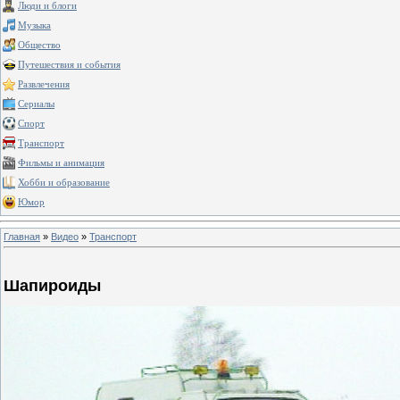
Люди и блоги
Музыка
Общество
Путешествия и события
Развлечения
Сериалы
Спорт
Транспорт
Фильмы и анимация
Хобби и образование
Юмор
Главная
»
Видео
»
Транспорт
Шапироиды