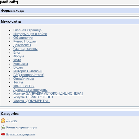
[
Мой сайт
]
Форма входа
Меню сайта
Главная страница
Информация о сайте
Объявления
Куплю Продам
Документы
Статьи, законы
Блог
Форум
Фото
Контакты
Видео
Интернет-магазин
FAQ (вопрос/ответ)
Онлайн игры
Тесты
ФЛЭШ-ИГРЫ
Аукционы и конкурсы
Услуга- ЗАПРАВКА АВТОКОНДИЦИОНЕРА !
Услуга- СЕЙФ В СТЕНЕ !
Услуга- ДОКУМЕНТЫ !
Categories
Другое
Компьютерные игры
Красота и здоровье