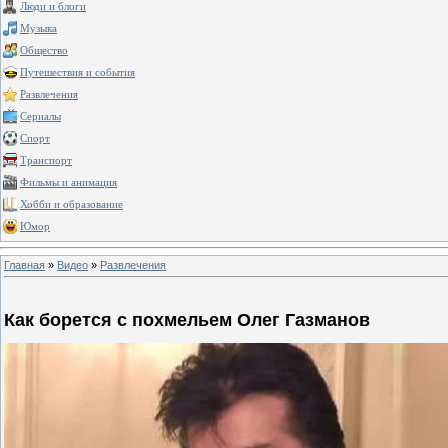
Люди и блоги
Музыка
Общество
Путешествия и события
Развлечения
Сериалы
Спорт
Транспорт
Фильмы и анимация
Хобби и образование
Юмор
Главная
»
Видео
»
Развлечения
Как борется с похмельем Олег Газманов