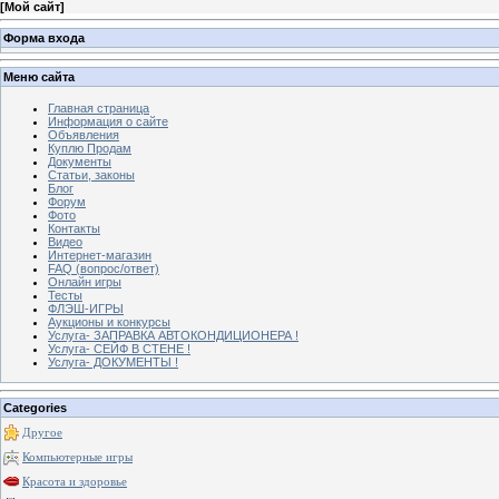
[
Мой сайт
]
Форма входа
Меню сайта
Главная страница
Информация о сайте
Объявления
Куплю Продам
Документы
Статьи, законы
Блог
Форум
Фото
Контакты
Видео
Интернет-магазин
FAQ (вопрос/ответ)
Онлайн игры
Тесты
ФЛЭШ-ИГРЫ
Аукционы и конкурсы
Услуга- ЗАПРАВКА АВТОКОНДИЦИОНЕРА !
Услуга- СЕЙФ В СТЕНЕ !
Услуга- ДОКУМЕНТЫ !
Categories
Другое
Компьютерные игры
Красота и здоровье