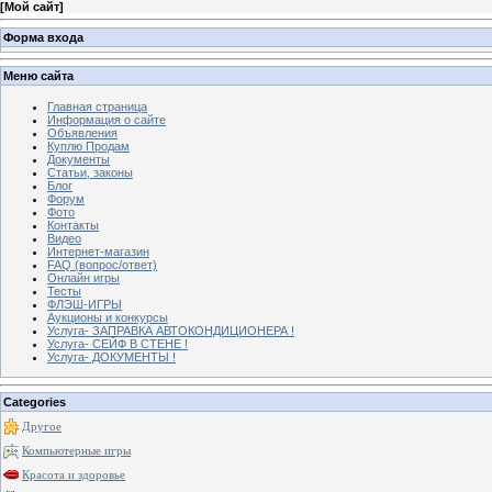
[
Мой сайт
]
Форма входа
Меню сайта
Главная страница
Информация о сайте
Объявления
Куплю Продам
Документы
Статьи, законы
Блог
Форум
Фото
Контакты
Видео
Интернет-магазин
FAQ (вопрос/ответ)
Онлайн игры
Тесты
ФЛЭШ-ИГРЫ
Аукционы и конкурсы
Услуга- ЗАПРАВКА АВТОКОНДИЦИОНЕРА !
Услуга- СЕЙФ В СТЕНЕ !
Услуга- ДОКУМЕНТЫ !
Categories
Другое
Компьютерные игры
Красота и здоровье