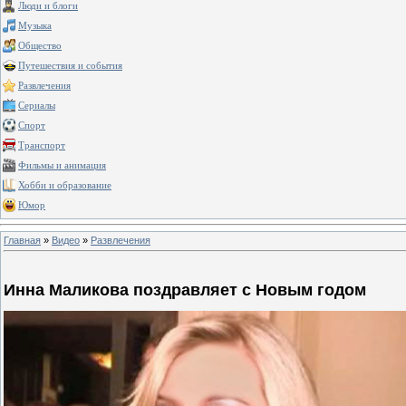
Люди и блоги
Музыка
Общество
Путешествия и события
Развлечения
Сериалы
Спорт
Транспорт
Фильмы и анимация
Хобби и образование
Юмор
Главная
»
Видео
»
Развлечения
Инна Маликова поздравляет с Новым годом