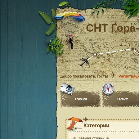
СНТ Гора
Добро пожаловать
, Гость!
Регистрац
Главная
O сайте
Категории
Главная страница