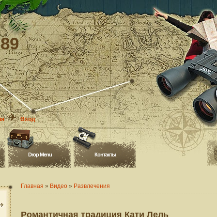
-89
ия
Вход
Drop Menu
Контакты
Главная
»
Видео
»
Развлечения
Романтичная традиция Кати Лель