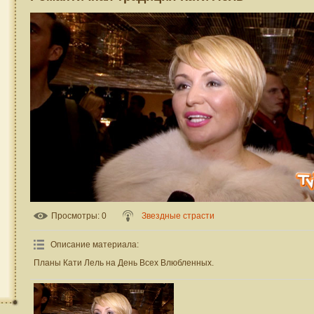
Просмотры
: 0
Звездные страсти
Описание материала
:
Планы Кати Лель на День Всех Влюбленных.