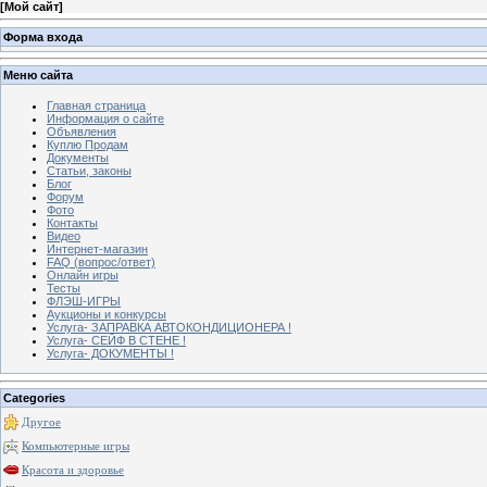
[
Мой сайт
]
Форма входа
Меню сайта
Главная страница
Информация о сайте
Объявления
Куплю Продам
Документы
Статьи, законы
Блог
Форум
Фото
Контакты
Видео
Интернет-магазин
FAQ (вопрос/ответ)
Онлайн игры
Тесты
ФЛЭШ-ИГРЫ
Аукционы и конкурсы
Услуга- ЗАПРАВКА АВТОКОНДИЦИОНЕРА !
Услуга- СЕЙФ В СТЕНЕ !
Услуга- ДОКУМЕНТЫ !
Categories
Другое
Компьютерные игры
Красота и здоровье