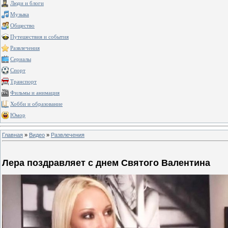
Люди и блоги
Музыка
Общество
Путешествия и события
Развлечения
Сериалы
Спорт
Транспорт
Фильмы и анимация
Хобби и образование
Юмор
Главная
»
Видео
»
Развлечения
Лера поздравляет с днем Святого Валентина