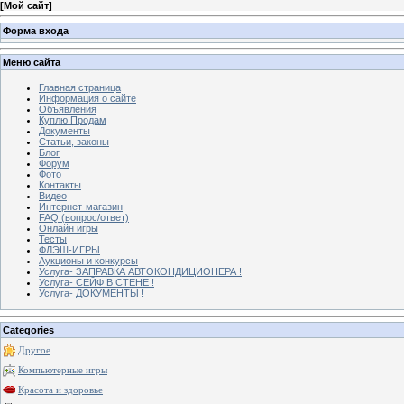
[
Мой сайт
]
Форма входа
Меню сайта
Главная страница
Информация о сайте
Объявления
Куплю Продам
Документы
Статьи, законы
Блог
Форум
Фото
Контакты
Видео
Интернет-магазин
FAQ (вопрос/ответ)
Онлайн игры
Тесты
ФЛЭШ-ИГРЫ
Аукционы и конкурсы
Услуга- ЗАПРАВКА АВТОКОНДИЦИОНЕРА !
Услуга- СЕЙФ В СТЕНЕ !
Услуга- ДОКУМЕНТЫ !
Categories
Другое
Компьютерные игры
Красота и здоровье