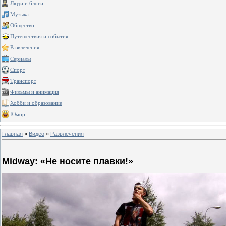
Люди и блоги
Музыка
Общество
Путешествия и события
Развлечения
Сериалы
Спорт
Транспорт
Фильмы и анимация
Хобби и образование
Юмор
Главная
»
Видео
»
Развлечения
Midway: «Не носите плавки!»