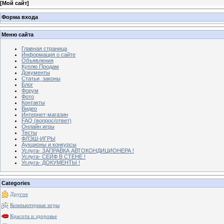
[
Мой сайт
]
Форма входа
Меню сайта
Главная страница
Информация о сайте
Объявления
Куплю Продам
Документы
Статьи, законы
Блог
Форум
Фото
Контакты
Видео
Интернет-магазин
FAQ (вопрос/ответ)
Онлайн игры
Тесты
ФЛЭШ-ИГРЫ
Аукционы и конкурсы
Услуга- ЗАПРАВКА АВТОКОНДИЦИОНЕРА !
Услуга- СЕЙФ В СТЕНЕ !
Услуга- ДОКУМЕНТЫ !
Categories
Другое
Компьютерные игры
Красота и здоровье