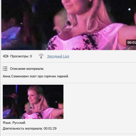
00:01
Просмотры
: 0
Звездный Live
Описание материала
:
Анна Семенович поет про горячих парней.
Язык
: Русский
Длительность материала
: 00:01:29