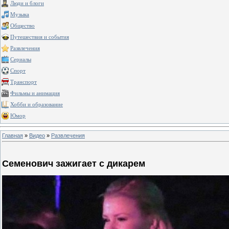
Люди и блоги
Музыка
Общество
Путешествия и события
Развлечения
Сериалы
Спорт
Транспорт
Фильмы и анимация
Хобби и образование
Юмор
Главная
»
Видео
»
Развлечения
Семенович зажигает с дикарем