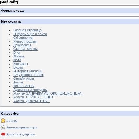
[
Мой сайт
]
Форма входа
Меню сайта
Главная страница
Информация о сайте
Объявления
Куплю Продам
Документы
Статьи, законы
Блог
Форум
Фото
Контакты
Видео
Интернет-магазин
FAQ (вопрос/ответ)
Онлайн игры
Тесты
ФЛЭШ-ИГРЫ
Аукционы и конкурсы
Услуга- ЗАПРАВКА АВТОКОНДИЦИОНЕРА !
Услуга- СЕЙФ В СТЕНЕ !
Услуга- ДОКУМЕНТЫ !
Categories
Другое
Компьютерные игры
Красота и здоровье