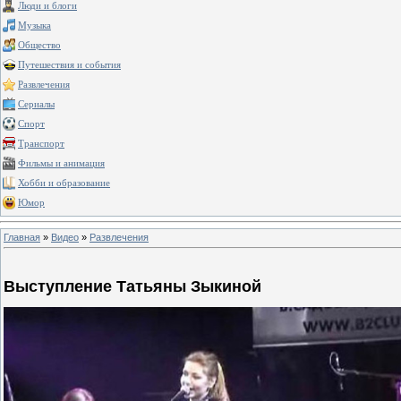
Люди и блоги
Музыка
Общество
Путешествия и события
Развлечения
Сериалы
Спорт
Транспорт
Фильмы и анимация
Хобби и образование
Юмор
Главная
»
Видео
»
Развлечения
Выступление Татьяны Зыкиной