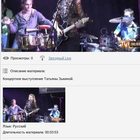
00:03
Просмотры
: 0
Звездный Live
Описание материала
:
Концертное выступление Татьяны Зыкиной.
Язык
: Русский
Длительность материала
: 00:03:53