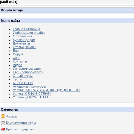
[
Мой сайт
]
Форма входа
Меню сайта
Главная страница
Информация о сайте
Объявления
Куплю Продам
Документы
Статьи, законы
Блог
Форум
Фото
Контакты
Видео
Интернет-магазин
FAQ (вопрос/ответ)
Онлайн игры
Тесты
ФЛЭШ-ИГРЫ
Аукционы и конкурсы
Услуга- ЗАПРАВКА АВТОКОНДИЦИОНЕРА !
Услуга- СЕЙФ В СТЕНЕ !
Услуга- ДОКУМЕНТЫ !
Categories
Другое
Компьютерные игры
Красота и здоровье