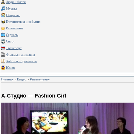
Люди и блоги
Музыка
Общество
Путешествия и события
Развлечения
Сериалы
Спорт
Транспорт
Фильмы и анимация
Хобби и образование
Юмор
Главная
»
Видео
»
Развлечения
А-Студио — Fashion Girl