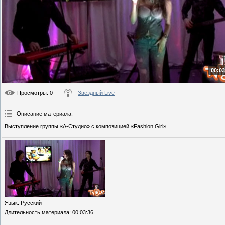
00:03
Просмотры
: 0
Звездный Live
Описание материала
:
Выступление группы «А-Студио» с композицией «Fashion Girl».
Язык
: Русский
Длительность материала
: 00:03:36