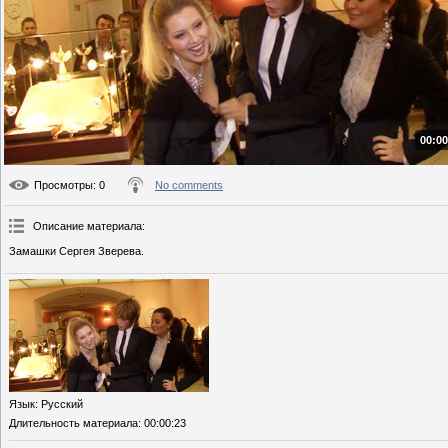
00:00
Просмотры
: 0
No comments
Описание материала
:
Замашки Сергея Зверева.
Язык
: Русский
Длительность материала
: 00:00:23