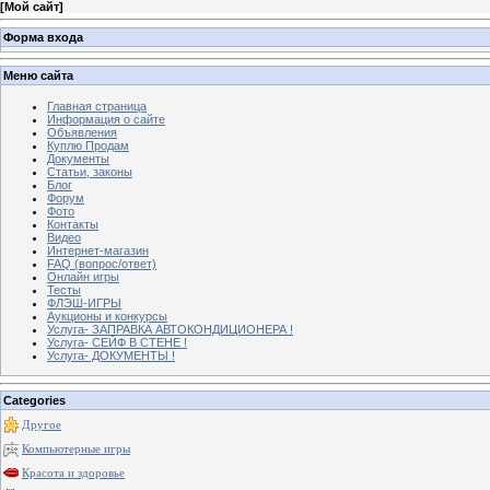
[
Мой сайт
]
Форма входа
Меню сайта
Главная страница
Информация о сайте
Объявления
Куплю Продам
Документы
Статьи, законы
Блог
Форум
Фото
Контакты
Видео
Интернет-магазин
FAQ (вопрос/ответ)
Онлайн игры
Тесты
ФЛЭШ-ИГРЫ
Аукционы и конкурсы
Услуга- ЗАПРАВКА АВТОКОНДИЦИОНЕРА !
Услуга- СЕЙФ В СТЕНЕ !
Услуга- ДОКУМЕНТЫ !
Categories
Другое
Компьютерные игры
Красота и здоровье