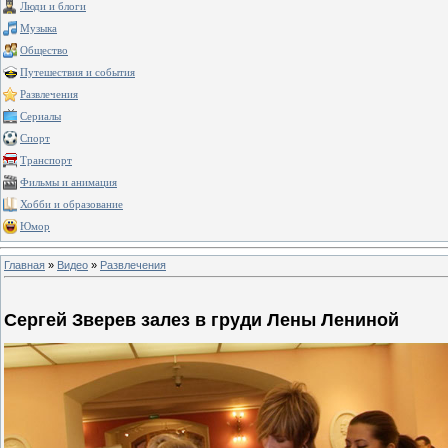
Люди и блоги
Музыка
Общество
Путешествия и события
Развлечения
Сериалы
Спорт
Транспорт
Фильмы и анимация
Хобби и образование
Юмор
Главная
»
Видео
»
Развлечения
Сергей Зверев залез в груди Лены Лениной