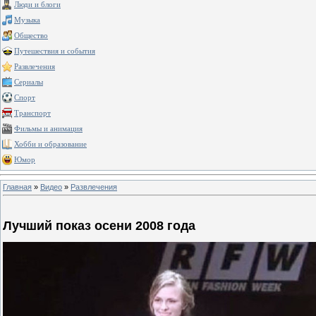
Люди и блоги
Музыка
Общество
Путешествия и события
Развлечения
Сериалы
Спорт
Транспорт
Фильмы и анимация
Хобби и образование
Юмор
Главная
»
Видео
»
Развлечения
Лучший показ осени 2008 года