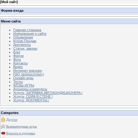
[
Мой сайт
]
Форма входа
Меню сайта
Главная страница
Информация о сайте
Объявления
Куплю Продам
Документы
Статьи, законы
Блог
Форум
Фото
Контакты
Видео
Интернет-магазин
FAQ (вопрос/ответ)
Онлайн игры
Тесты
ФЛЭШ-ИГРЫ
Аукционы и конкурсы
Услуга- ЗАПРАВКА АВТОКОНДИЦИОНЕРА !
Услуга- СЕЙФ В СТЕНЕ !
Услуга- ДОКУМЕНТЫ !
Categories
Другое
Компьютерные игры
Красота и здоровье