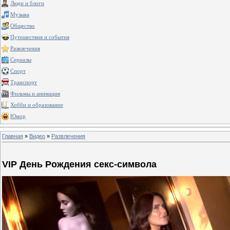
Люди и блоги
Музыка
Общество
Путешествия и события
Развлечения
Сериалы
Спорт
Транспорт
Фильмы и анимация
Хобби и образование
Юмор
Главная
»
Видео
»
Развлечения
VIP День Рождения секс-символа