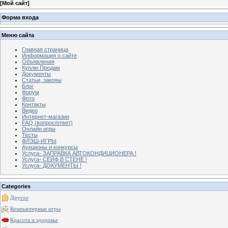
[
Мой сайт
]
Форма входа
Меню сайта
Главная страница
Информация о сайте
Объявления
Куплю Продам
Документы
Статьи, законы
Блог
Форум
Фото
Контакты
Видео
Интернет-магазин
FAQ (вопрос/ответ)
Онлайн игры
Тесты
ФЛЭШ-ИГРЫ
Аукционы и конкурсы
Услуга- ЗАПРАВКА АВТОКОНДИЦИОНЕРА !
Услуга- СЕЙФ В СТЕНЕ !
Услуга- ДОКУМЕНТЫ !
Categories
Другое
Компьютерные игры
Красота и здоровье