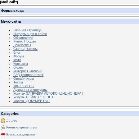
[
Мой сайт
]
Форма входа
Меню сайта
Главная страница
Информация о сайте
Объявления
Куплю Продам
Документы
Статьи, законы
Блог
Форум
Фото
Контакты
Видео
Интернет-магазин
FAQ (вопрос/ответ)
Онлайн игры
Тесты
ФЛЭШ-ИГРЫ
Аукционы и конкурсы
Услуга- ЗАПРАВКА АВТОКОНДИЦИОНЕРА !
Услуга- СЕЙФ В СТЕНЕ !
Услуга- ДОКУМЕНТЫ !
Categories
Другое
Компьютерные игры
Красота и здоровье