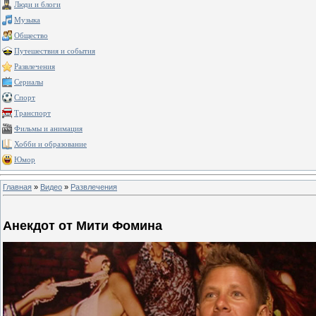
Люди и блоги
Музыка
Общество
Путешествия и события
Развлечения
Сериалы
Спорт
Транспорт
Фильмы и анимация
Хобби и образование
Юмор
Главная
»
Видео
»
Развлечения
Анекдот от Мити Фомина