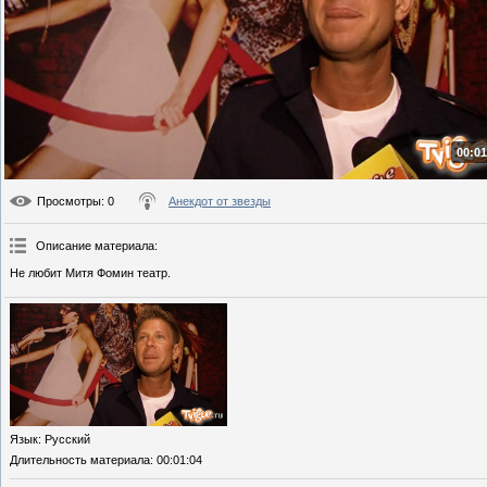
00:01
Просмотры
: 0
Анекдот от звезды
Описание материала
:
Не любит Митя Фомин театр.
Язык
: Русский
Длительность материала
: 00:01:04