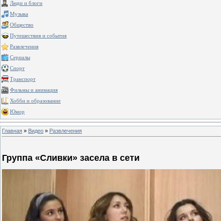
Люди и блоги
Музыка
Общество
Путешествия и события
Развлечения
Сериалы
Спорт
Транспорт
Фильмы и анимация
Хобби и образование
Юмор
Главная
»
Видео
»
Развлечения
Группа «Сливки» засела в сети