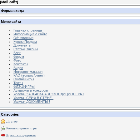
[
Мой сайт
]
Форма входа
Меню сайта
Главная страница
Информация о сайте
Объявления
Куплю Продам
Документы
Статьи, законы
Блог
Форум
Фото
Контакты
Видео
Интернет-магазин
FAQ (вопрос/ответ)
Онлайн игры
Тесты
ФЛЭШ-ИГРЫ
Аукционы и конкурсы
Услуга- ЗАПРАВКА АВТОКОНДИЦИОНЕРА !
Услуга- СЕЙФ В СТЕНЕ !
Услуга- ДОКУМЕНТЫ !
Categories
Другое
Компьютерные игры
Красота и здоровье