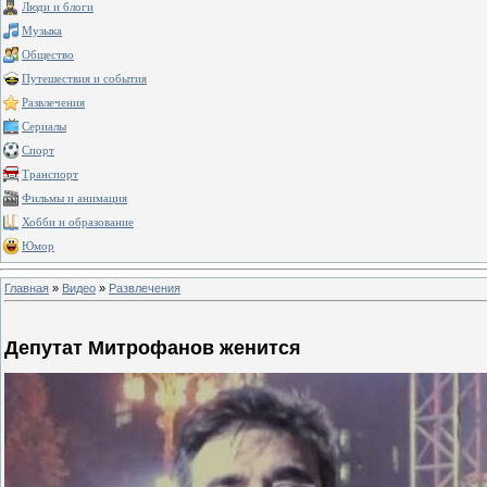
Люди и блоги
Музыка
Общество
Путешествия и события
Развлечения
Сериалы
Спорт
Транспорт
Фильмы и анимация
Хобби и образование
Юмор
Главная
»
Видео
»
Развлечения
Депутат Митрофанов женится