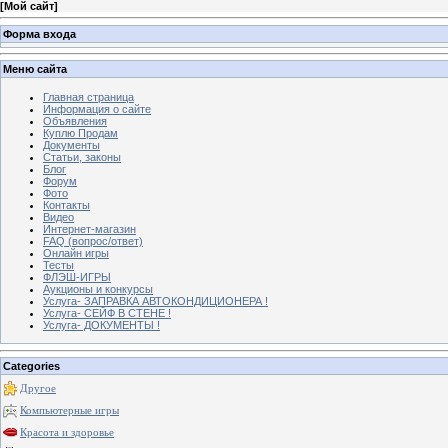
[
Мой сайт
]
Форма входа
Меню сайта
Главная страница
Информация о сайте
Объявления
Куплю Продам
Документы
Статьи, законы
Блог
Форум
Фото
Контакты
Видео
Интернет-магазин
FAQ (вопрос/ответ)
Онлайн игры
Тесты
ФЛЭШ-ИГРЫ
Аукционы и конкурсы
Услуга- ЗАПРАВКА АВТОКОНДИЦИОНЕРА !
Услуга- СЕЙФ В СТЕНЕ !
Услуга- ДОКУМЕНТЫ !
Categories
Другое
Компьютерные игры
Красота и здоровье