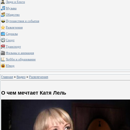
Люди и блоги
Музыка
Общество
Путешествия и события
Развлечения
Сериалы
Спорт
Транспорт
Фильмы и анимация
Хобби и образование
Юмор
Главная
»
Видео
»
Развлечения
О чем мечтает Катя Лель