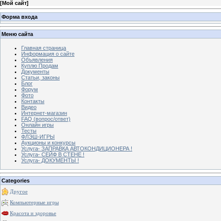
[
Мой сайт
]
Форма входа
Меню сайта
Главная страница
Информация о сайте
Объявления
Куплю Продам
Документы
Статьи, законы
Блог
Форум
Фото
Контакты
Видео
Интернет-магазин
FAQ (вопрос/ответ)
Онлайн игры
Тесты
ФЛЭШ-ИГРЫ
Аукционы и конкурсы
Услуга- ЗАПРАВКА АВТОКОНДИЦИОНЕРА !
Услуга- СЕЙФ В СТЕНЕ !
Услуга- ДОКУМЕНТЫ !
Categories
Другое
Компьютерные игры
Красота и здоровье