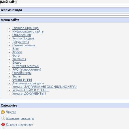
[
Мой сайт
]
Форма входа
Меню сайта
Главная страница
Информация о сайте
Объявления
Куплю Продам
Документы
Статьи, законы
Блог
Форум
Фото
Контакты
Видео
Интернет-магазин
FAQ (вопрос/ответ)
Онлайн игры
Тесты
ФЛЭШ-ИГРЫ
Аукционы и конкурсы
Услуга- ЗАПРАВКА АВТОКОНДИЦИОНЕРА !
Услуга- СЕЙФ В СТЕНЕ !
Услуга- ДОКУМЕНТЫ !
Categories
Другое
Компьютерные игры
Красота и здоровье