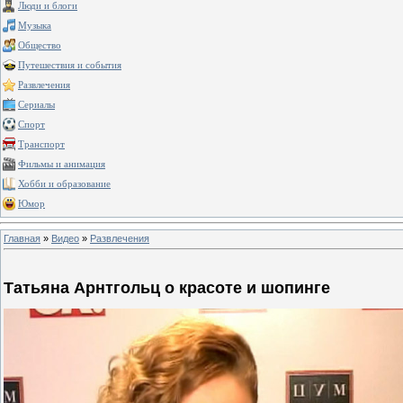
Люди и блоги
Музыка
Общество
Путешествия и события
Развлечения
Сериалы
Спорт
Транспорт
Фильмы и анимация
Хобби и образование
Юмор
Главная
»
Видео
»
Развлечения
Татьяна Арнтгольц о красоте и шопинге