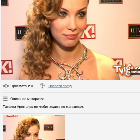
00:00
Просмотры
: 0
Новости звезд
Описание материала
:
Татьяна Арнтгольц не любит ходить по магазинам.