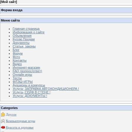
[
Мой сайт
]
Форма входа
Меню сайта
Главная страница
Информация о сайте
Объявления
Куплю Продам
Документы
Статьи, законы
Блог
Форум
Фото
Контакты
Видео
Интернет-магазин
FAQ (вопрос/ответ)
Онлайн игры
Тесты
ФЛЭШ-ИГРЫ
Аукционы и конкурсы
Услуга- ЗАПРАВКА АВТОКОНДИЦИОНЕРА !
Услуга- СЕЙФ В СТЕНЕ !
Услуга- ДОКУМЕНТЫ !
Categories
Другое
Компьютерные игры
Красота и здоровье