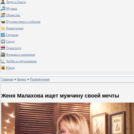
Люди и блоги
Музыка
Общество
Путешествия и события
Развлечения
Сериалы
Спорт
Транспорт
Фильмы и анимация
Хобби и образование
Юмор
Главная
»
Видео
»
Развлечения
Женя Малахова ищет мужчину своей мечты