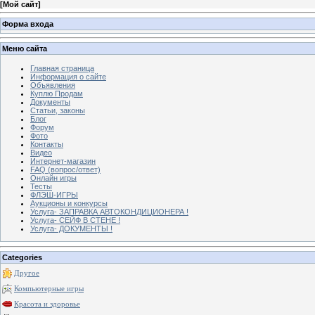
[
Мой сайт
]
Форма входа
Меню сайта
Главная страница
Информация о сайте
Объявления
Куплю Продам
Документы
Статьи, законы
Блог
Форум
Фото
Контакты
Видео
Интернет-магазин
FAQ (вопрос/ответ)
Онлайн игры
Тесты
ФЛЭШ-ИГРЫ
Аукционы и конкурсы
Услуга- ЗАПРАВКА АВТОКОНДИЦИОНЕРА !
Услуга- СЕЙФ В СТЕНЕ !
Услуга- ДОКУМЕНТЫ !
Categories
Другое
Компьютерные игры
Красота и здоровье