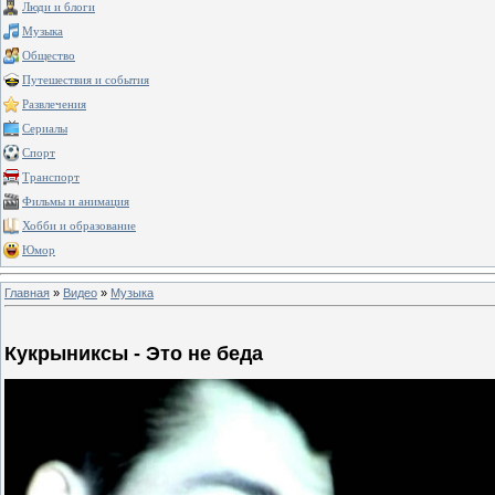
Люди и блоги
Музыка
Общество
Путешествия и события
Развлечения
Сериалы
Спорт
Транспорт
Фильмы и анимация
Хобби и образование
Юмор
Главная
»
Видео
»
Музыка
Кукрыниксы - Это не беда