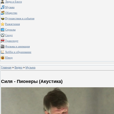
Люди и блоги
Музыка
Общество
Путешествия и события
Развлечения
Сериалы
Спорт
Транспорт
Фильмы и анимация
Хобби и образование
Юмор
Главная
»
Видео
»
Музыка
Силя - Пионеры (Акустика)