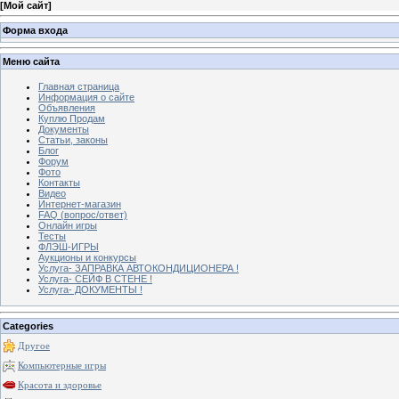
[
Мой сайт
]
Форма входа
Меню сайта
Главная страница
Информация о сайте
Объявления
Куплю Продам
Документы
Статьи, законы
Блог
Форум
Фото
Контакты
Видео
Интернет-магазин
FAQ (вопрос/ответ)
Онлайн игры
Тесты
ФЛЭШ-ИГРЫ
Аукционы и конкурсы
Услуга- ЗАПРАВКА АВТОКОНДИЦИОНЕРА !
Услуга- СЕЙФ В СТЕНЕ !
Услуга- ДОКУМЕНТЫ !
Categories
Другое
Компьютерные игры
Красота и здоровье