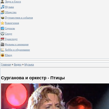
Люди и блоги
Музыка
Общество
Путешествия и события
Развлечения
Сериалы
Спорт
Транспорт
Фильмы и анимация
Хобби и образование
Юмор
Главная
»
Видео
»
Музыка
Сурганова и оркестр - Птицы