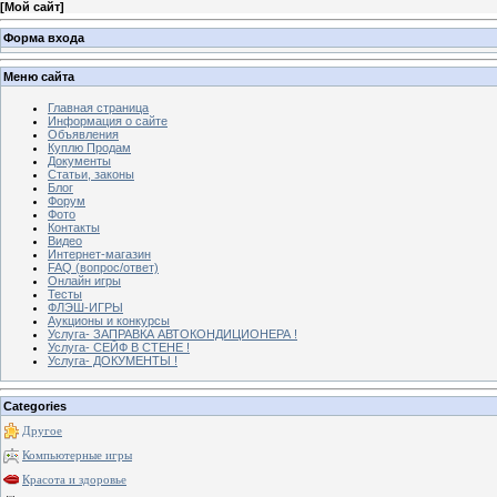
[
Мой сайт
]
Форма входа
Меню сайта
Главная страница
Информация о сайте
Объявления
Куплю Продам
Документы
Статьи, законы
Блог
Форум
Фото
Контакты
Видео
Интернет-магазин
FAQ (вопрос/ответ)
Онлайн игры
Тесты
ФЛЭШ-ИГРЫ
Аукционы и конкурсы
Услуга- ЗАПРАВКА АВТОКОНДИЦИОНЕРА !
Услуга- СЕЙФ В СТЕНЕ !
Услуга- ДОКУМЕНТЫ !
Categories
Другое
Компьютерные игры
Красота и здоровье