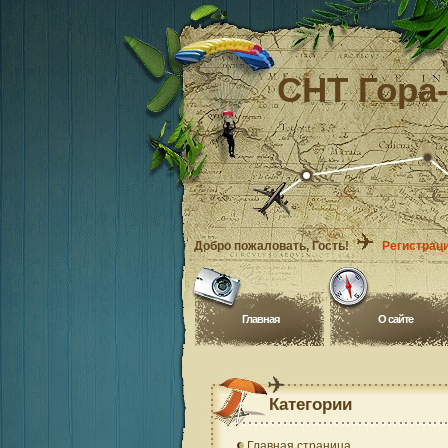
СНТ Гора
Добро пожаловать
, Гость!
Регистрац
Главная
O сайте
Категории
Главная страница