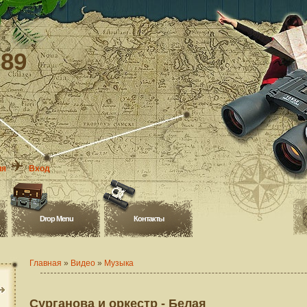
-89
ия
Вход
Drop Menu
Контакты
Главная
»
Видео
»
Музыка
Сурганова и оркестр - Белая