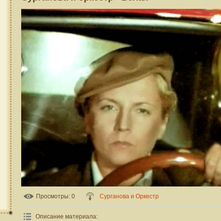
Просмотры
: 0
Сурганова и Оркестр
Описание материала
: