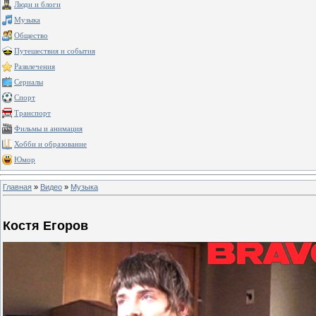
Люди и блоги
Музыка
Общество
Путешествия и события
Развлечения
Сериалы
Спорт
Транспорт
Фильмы и анимация
Хобби и образование
Юмор
Главная
»
Видео
»
Музыка
Костя Егоров