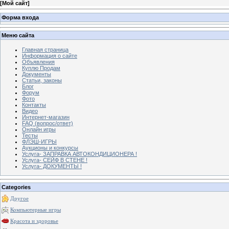
[
Мой сайт
]
Форма входа
Меню сайта
Главная страница
Информация о сайте
Объявления
Куплю Продам
Документы
Статьи, законы
Блог
Форум
Фото
Контакты
Видео
Интернет-магазин
FAQ (вопрос/ответ)
Онлайн игры
Тесты
ФЛЭШ-ИГРЫ
Аукционы и конкурсы
Услуга- ЗАПРАВКА АВТОКОНДИЦИОНЕРА !
Услуга- СЕЙФ В СТЕНЕ !
Услуга- ДОКУМЕНТЫ !
Categories
Другое
Компьютерные игры
Красота и здоровье