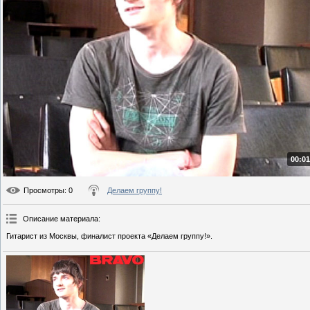
00:01
Просмотры
: 0
Делаем группу!
Описание материала
:
Гитарист из Москвы, финалист проекта «Делаем группу!».