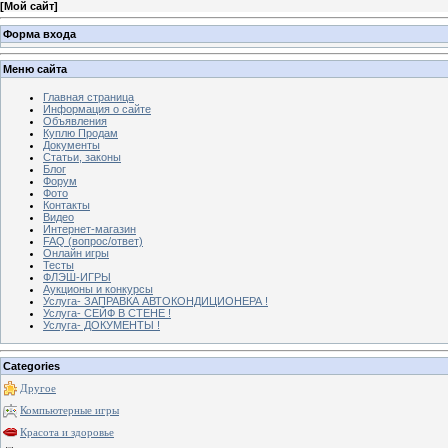
[
Мой сайт
]
Форма входа
Меню сайта
Главная страница
Информация о сайте
Объявления
Куплю Продам
Документы
Статьи, законы
Блог
Форум
Фото
Контакты
Видео
Интернет-магазин
FAQ (вопрос/ответ)
Онлайн игры
Тесты
ФЛЭШ-ИГРЫ
Аукционы и конкурсы
Услуга- ЗАПРАВКА АВТОКОНДИЦИОНЕРА !
Услуга- СЕЙФ В СТЕНЕ !
Услуга- ДОКУМЕНТЫ !
Categories
Другое
Компьютерные игры
Красота и здоровье