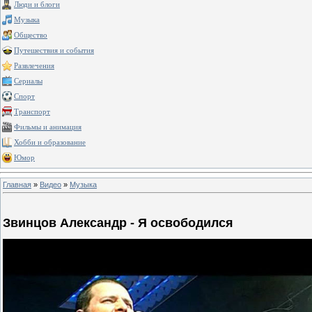
Люди и блоги
Музыка
Общество
Путешествия и события
Развлечения
Сериалы
Спорт
Транспорт
Фильмы и анимация
Хобби и образование
Юмор
Главная
»
Видео
»
Музыка
Звинцов Александр - Я освободился