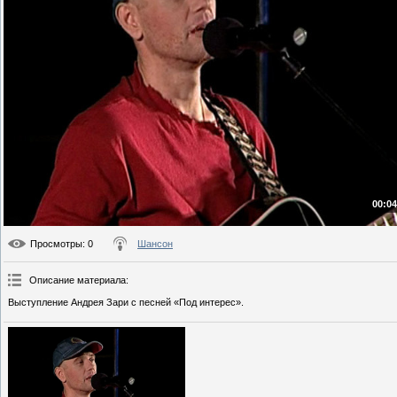
00:04
Просмотры
: 0
Шансон
Описание материала
:
Выступление Андрея Зари с песней «Под интерес».