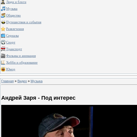
Люди и блоги
Музыка
Общество
Путешествия и события
Развлечения
Сериалы
Спорт
Транспорт
Фильмы и анимация
Хобби и образование
Юмор
Главная
»
Видео
»
Музыка
Андрей Заря - Под интерес