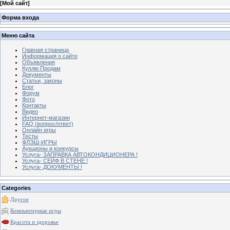
[
Мой сайт
]
Форма входа
Меню сайта
Главная страница
Информация о сайте
Объявления
Куплю Продам
Документы
Статьи, законы
Блог
Форум
Фото
Контакты
Видео
Интернет-магазин
FAQ (вопрос/ответ)
Онлайн игры
Тесты
ФЛЭШ-ИГРЫ
Аукционы и конкурсы
Услуга- ЗАПРАВКА АВТОКОНДИЦИОНЕРА !
Услуга- СЕЙФ В СТЕНЕ !
Услуга- ДОКУМЕНТЫ !
Categories
Другое
Компьютерные игры
Красота и здоровье