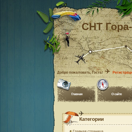
СНТ Гора
Добро пожаловать
, Гость!
Регистрац
Главная
O сайте
Категории
Главная страница