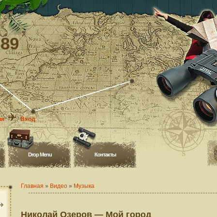
-89
ия
Вход
Drop Menu
Контакты
Главная
»
Видео
»
Музыка
Николай Озеров — Мой город