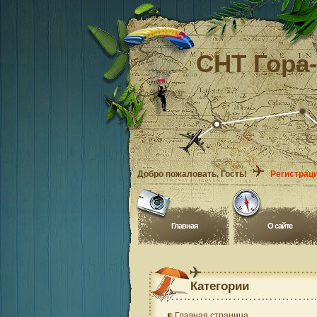
СНТ Гора
Добро пожаловать
, Гость!
Регистрац
Главная
O сайте
Категории
Главная страница