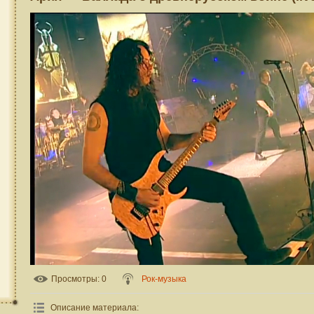
Просмотры
: 0
Рок-музыка
Описание материала
: