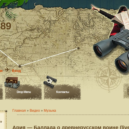
-89
ия
Вход
Drop Menu
Контакты
Главная
»
Видео
»
Музыка
Ария — Баллада о древнерусском воине (liv