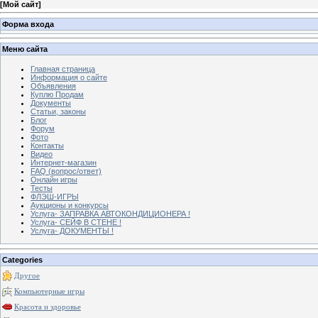
[
Мой сайт
]
Форма входа
Меню сайта
Главная страница
Информация о сайте
Объявления
Куплю Продам
Документы
Статьи, законы
Блог
Форум
Фото
Контакты
Видео
Интернет-магазин
FAQ (вопрос/ответ)
Онлайн игры
Тесты
ФЛЭШ-ИГРЫ
Аукционы и конкурсы
Услуга- ЗАПРАВКА АВТОКОНДИЦИОНЕРА !
Услуга- СЕЙФ В СТЕНЕ !
Услуга- ДОКУМЕНТЫ !
Categories
Другое
Компьютерные игры
Красота и здоровье