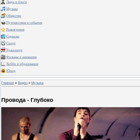
Люди и блоги
Музыка
Общество
Путешествия и события
Развлечения
Сериалы
Спорт
Транспорт
Фильмы и анимация
Хобби и образование
Юмор
Главная
»
Видео
»
Музыка
Провода - Глубоко