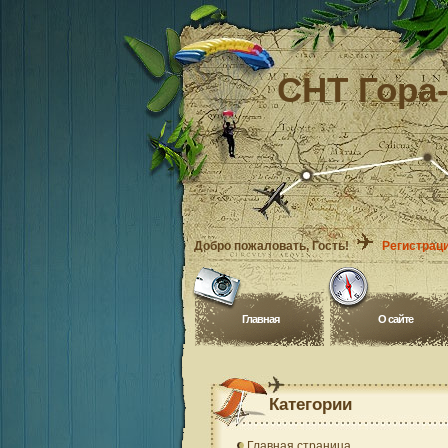
СНТ Гора
Добро пожаловать
, Гость!
Регистрац
Главная
O сайте
Категории
Главная страница