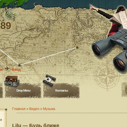
-89
ия
Вход
Drop Menu
Контакты
Главная
»
Видео
»
Музыка
Lilu — Будь ближе