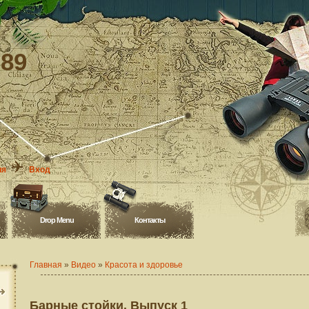
-89
ия
Вход
Drop Menu
Контакты
Главная
»
Видео
»
Красота и здоровье
Барные стойки. Выпуск 1