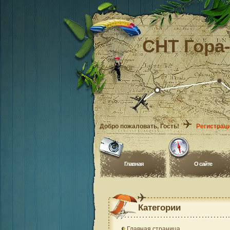
СНТ Гора
Добро пожаловать
, Гость!
Регистрац
Главная
O сайте
Категории
Главная страница